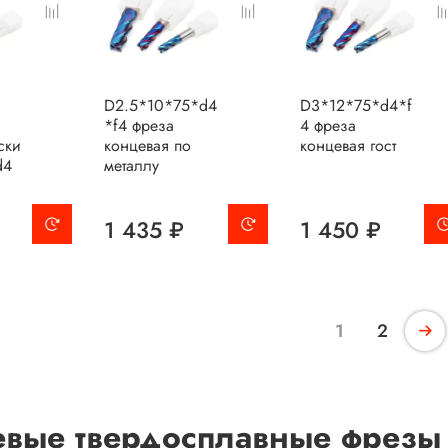
D2.5*10*75*d4
D3*12*75*d4*f
*f4 фреза
4 фреза
ски
концевая по
концевая гост
d4
металлу
1 435 ₽
1 450 ₽
1
2
вые твердосплавные фрезы