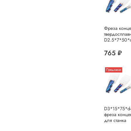
Фреза конце
твердосплав
D2.5*7*50*
765 ₽
Предзаказ
D3*15*75*d
фреза конце
для станка