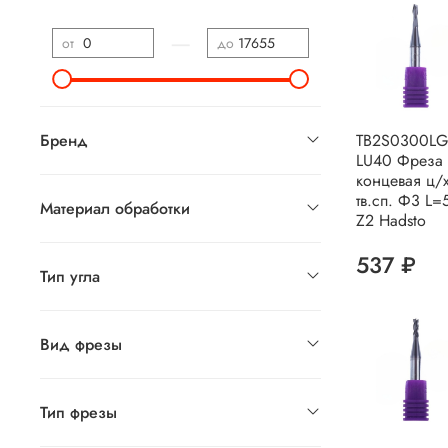
—
от
до
TB2S0300LG
Бренд
LU40 Фреза
концевая ц/
тв.сп. Ф3 L=
Материал обработки
Z2 Hadsto
537 ₽
Тип угла
Вид фрезы
Тип фрезы