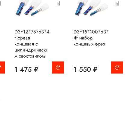
D3*12*75*d3*4
D3*15*100*d3*
f фреза
4f набор
концевая с
концевых фрез
цилиндрически
м хвостовиком
1 475 ₽
1 550 ₽