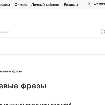
нтакты
Оплата
Личный кабинет
Режимы
+7 993
нцевые фрезы
евые фрезы
л нужный товар или размер?