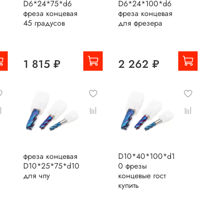
D6*24*75*d6
D6*24*100*d6
фреза концевая
фреза концевая
45 градусов
для фрезера
1 815 ₽
2 262 ₽
фреза концевая
D10*40*100*d1
D10*25*75*d10
0 фрезы
для чпу
концевые гост
купить