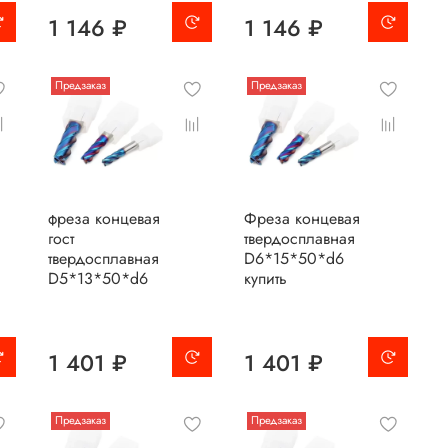
1 146 ₽
1 146 ₽
Предзаказ
Предзаказ
фреза концевая
Фреза концевая
гост
твердосплавная
твердосплавная
D6*15*50*d6
D5*13*50*d6
купить
1 401 ₽
1 401 ₽
Предзаказ
Предзаказ