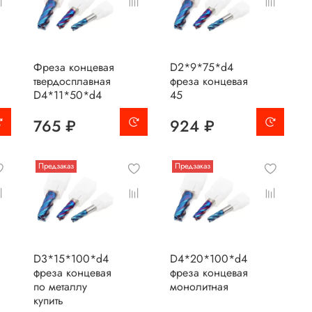
Фреза концевая
D2*9*75*d4
твердосплавная
фреза концевая
D4*11*50*d4
45
765 ₽
924 ₽
Предзаказ
Предзаказ
D3*15*100*d4
D4*20*100*d4
фреза концевая
фреза концевая
по металлу
монолитная
купить