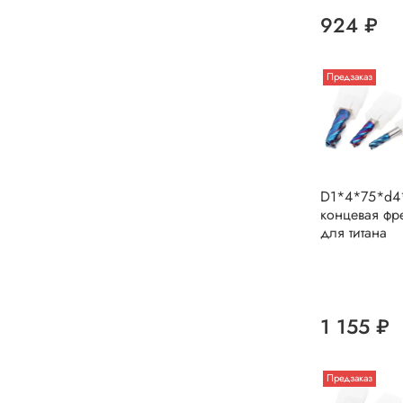
924 ₽
Предзаказ
D1*4*75*d4
концевая фр
для титана
1 155 ₽
Предзаказ