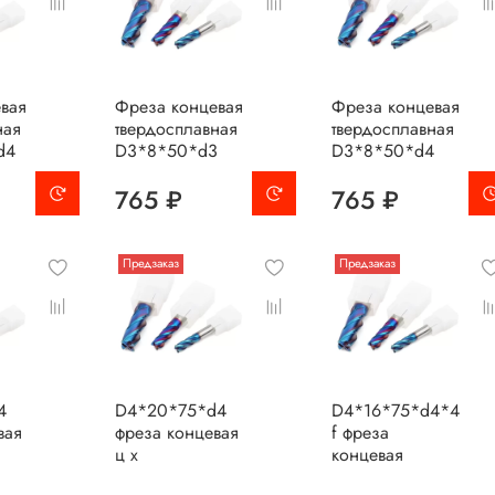
вая
Фреза концевая
Фреза концевая
ная
твердосплавная
твердосплавная
d4
D3*8*50*d3
D3*8*50*d4
765 ₽
765 ₽
Предзаказ
Предзаказ
4
D4*20*75*d4
D4*16*75*d4*4
вая
фреза концевая
f фреза
ц х
концевая