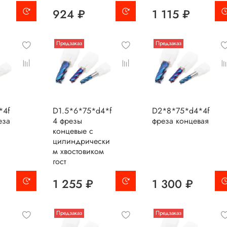
924 ₽
1 115 ₽
Предзаказ
Предзаказ
*4f
D1.5*6*75*d4*f
D2*8*75*d4*4f
еза
4 фрезы
фреза концевая
концевые с
цилиндрически
м хвостовиком
гост
1 255 ₽
1 300 ₽
Предзаказ
Предзаказ