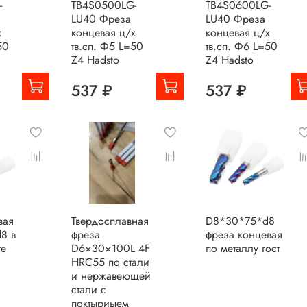
-
TB4S0500LG-
TB4S0600LG-
LU40 Фреза
LU40 Фреза
х
концевая ц/х
концевая ц/х
50
тв.сп. Ф5 L=50
тв.сп. Ф6 L=50
Z4 Hadsto
Z4 Hadsto
537 ₽
537 ₽
вая
Твердосплавная
D8*30*75*d8
8 в
фреза
фреза концевая
ге
D6×30×100L 4F
по металлу гост
HRC55 по стали
и нержавеющей
стали с
поктыриыем