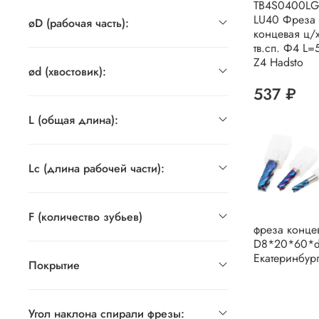
TB4S0400LG
LU40 Фреза
øD (рабочая часть):
концевая ц/
тв.сп. Ф4 L=
Z4 Hadsto
ød (хвостовик):
537 ₽
L (общая длина):
Lc (длина рабочей части):
F (количество зубьев)
фреза конце
D8*20*60*d
Екатеринбур
Покрытие
Угол наклона спирали фрезы: