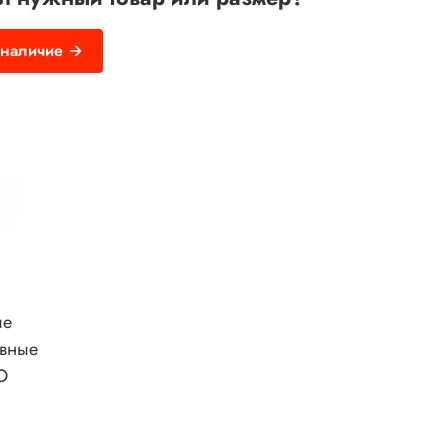
 наличие →
ы
ые
авные
O