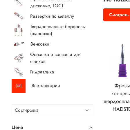
дисковые, ГОСТ
Смотреть
Развертки по металлу
Твердосплавные борфрезы
(шарошки)
Зенковки
Оснастка и запчасти для
станков
Гидравлика
Фрез
Все категории
концев
твердоспл
HADST
Цена