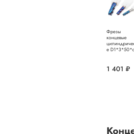
Фрезы
концевые
цилиндриче
е D1*3*50*
1 401 ₽
Конце