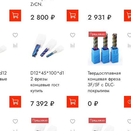
ZrCN.
2 800 ₽
2 931 ₽
Предзаказ
d12
D12*45*100*d1
Твердосплавная
вые
2 фрезы
концевая фреза
концевые гост
3F/5F с DLC-
купить
покрытием
7 392 ₽
0 ₽
Предзаказ
Предзаказ