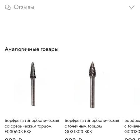
Отзывы
Аналогичные товары
Борфреза гиперболическая
Борфреза гиперболическая
Борфре
со сферическим торцом
с точечным торцом
с точеч
F030603 ВК8
G031303 ВК8
G03130