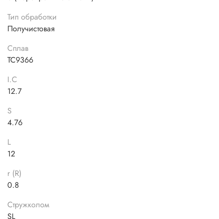
Тип обработки
Получистовая
Сплав
TC9366
I.C
12.7
S
4.76
L
12
r (R)
0.8
Стружколом
SL