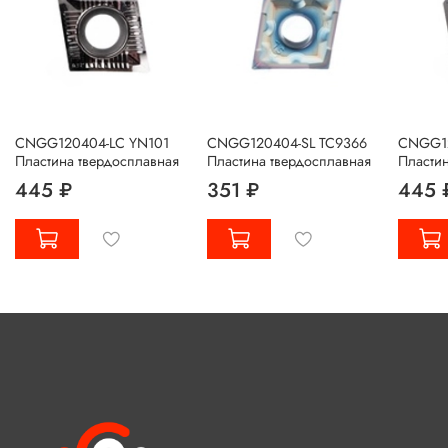
CNGG120404-LC YN101
CNGG120404-SL TC9366
CNGG12
Пластина твердосплавная
Пластина твердосплавная
Пластин
445 ₽
351 ₽
445 