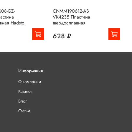
08-GZ-
CNMM190612-AS
C
астина
VK4235 Пластина
П
вная Hadsto
твердосплавная
628 ₽
Информация
О компании
Каталог
Блог
Статьи