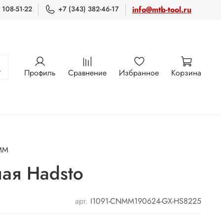
 108-51-22
+7 (343) 382-46-17
info@mtb-tool.ru
Профиль
Сравнение
Избранное
Корзина
MM
ая Hadsto
арт.
I1091-CNMM190624-GX-HS8225