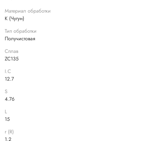
Материал обработки
K (Чугун)
Тип обработки
Получистовая
Сплав
ZC135
I.C
12.7
S
4.76
L
15
r (R)
1.2