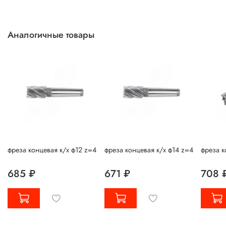
Аналогичные товары
фреза концевая к/х ф12 z=4
фреза концевая к/х ф14 z=4
фреза к
685 ₽
671 ₽
708 