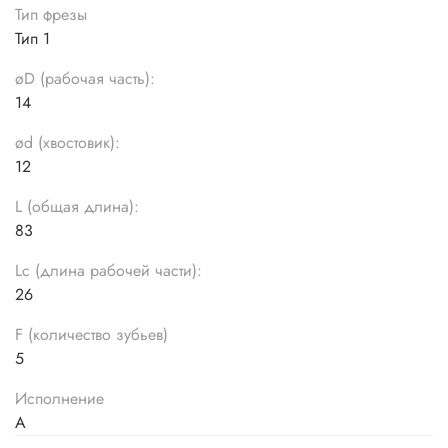
Тип фрезы
Тип 1
øD (рабочая часть):
14
ød (хвостовик):
12
L (общая длина):
83
Lc (длина рабочей части):
26
F (количество зубьев)
5
Исполнение
А