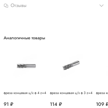
Отзывы
Аналогичные товары
фреза концевая ц/х ф 4 z=4
фреза концевая ц/х ф 3 z=4
фреза к
91 ₽
114 ₽
109 