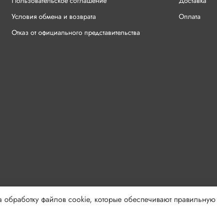
Пользовательское соглашение
Доставка
Условия обмена и возврата
Оплата
Отказ от официального представительства
 обработку файлов cookie, которые обеспечивают правильную 
решения запрещено