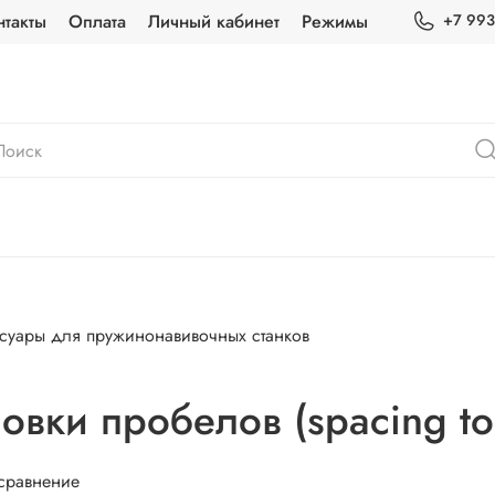
нтакты
Оплата
Личный кабинет
Режимы
+7 993
суары для пружинонавивочных станков
овки пробелов (spacing to
 сравнение