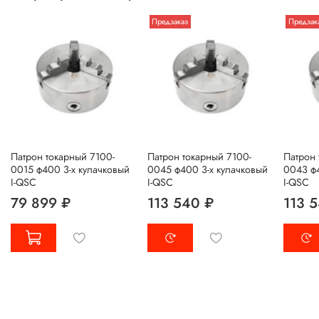
Предзаказ
Предзак
Патрон токарный 7100-
Патрон токарный 7100-
Патрон 
0015 ф400 3-х кулачковый
0045 ф400 3-х кулачковый
0043 ф4
I-QSC
I-QSC
I-QSC
79 899 ₽
113 540 ₽
113 