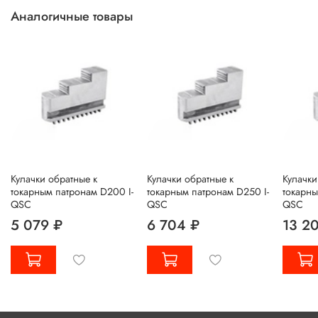
Аналогичные товары
Кулачки обратные к
Кулачки обратные к
Кулачки
токарным патронам D200 I-
токарным патронам D250 I-
токарны
QSC
QSC
QSC
5 079 ₽
6 704 ₽
13 2