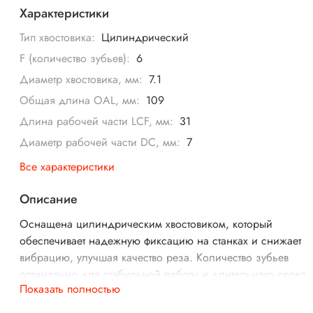
Характеристики
Тип хвостовика:
Цилиндрический
F (количество зубьев):
6
Диаметр хвостовика, мм:
7.1
Общая длина OAL, мм:
109
Длина рабочей части LCF, мм:
31
Диаметр рабочей части DC, мм:
7
Все характеристики
Описание
Оснащена цилиндрическим хвостовиком, который
обеспечивает надежную фиксацию на станках и снижает
вибрацию, улучшая качество реза. Количество зубьев
оптимально для стабильной работы и длительного срока
Показать полностью
службы.