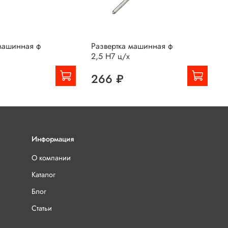
 машинная ф
Развертка машинная ф
Р
2,5 Н7 ц/х
2
266 ₽
Информация
О компании
Каталог
Блог
Статьи