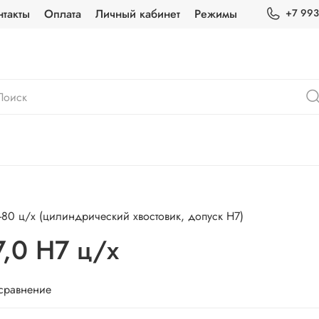
нтакты
Оплата
Личный кабинет
Режимы
+7 993
80 ц/х (цилиндрический хвостовик, допуск H7)
7,0 Н7 ц/х
 сравнение