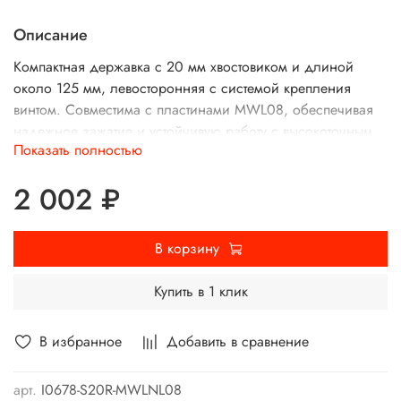
Описание
Компактная державка с 20 мм хвостовиком и длиной
около 125 мм, левосторонняя с системой крепления
винтом. Совместима с пластинами MWL08, обеспечивая
надежное зажатие и устойчивую работу с высокоточным
Показать полностью
резом. Подходит для обработки мелких и средних
отверстий с акцентом на контроль качества поверхности и
2 002 ₽
сокращение времени смены инструмента.
В корзину
Купить в 1 клик
В избранное
Добавить в сравнение
арт.
I0678-S20R-MWLNL08