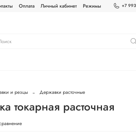
нтакты
Оплата
Личный кабинет
Режимы
+7 993
вки и резцы
Державки расточные
а токарная расточная
 сравнение