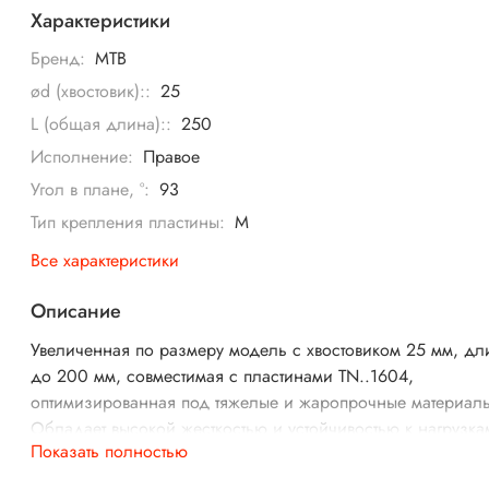
Характеристики
Бренд:
MTB
ød (хвостовик)::
25
L (общая длина)::
250
Исполнение:
Правое
Угол в плане, °:
93
Тип крепления пластины:
M
Все характеристики
Описание
Увеличенная по размеру модель с хвостовиком 25 мм, д
до 200 мм, совместимая с пластинами TN..1604,
оптимизированная под тяжелые и жаропрочные материал
Обладает высокой жесткостью и устойчивостью к нагрузка
Показать полностью
снижая риск вибрации и деформаций. Обеспечивает
качественную обработку сложных внутренних поверхностей