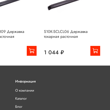
R09 Державка
S10K-SCLCL06 Державка
S
асточная
токарная расточная
т
₽
1 044 ₽
Информация
О компании
Каталог
Блог