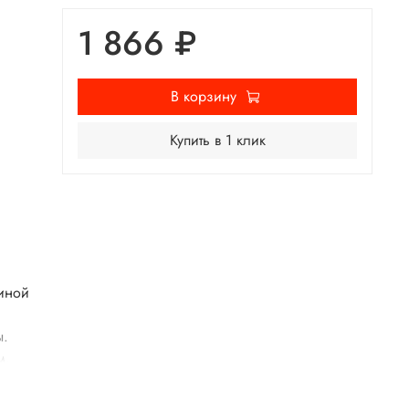
1 866 ₽
В корзину
Купить в 1 клик
линой
ы.
м,
 с