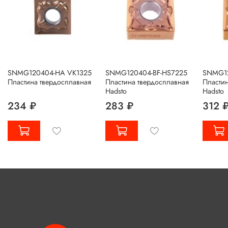
SNMG120404-HA VK1325
SNMG120404-BF-HS7225
SNMG12
Пластина твердосплавная
Пластина твердосплавная
Пластин
Hadsto
Hadsto
234 ₽
283 ₽
312 