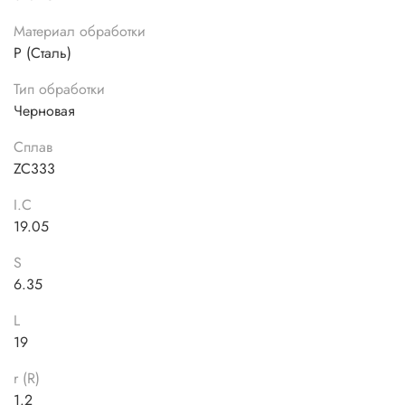
Материал обработки
P (Сталь)
Тип обработки
Черновая
Сплав
ZC333
I.C
19.05
S
6.35
L
19
r (R)
1.2