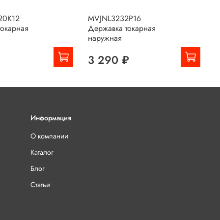
20K12
MVJNL3232P16
M
токарная
Державка токарная
Д
наружная
н
₽
3 290 ₽
Информация
О компании
Каталог
Блог
Статьи