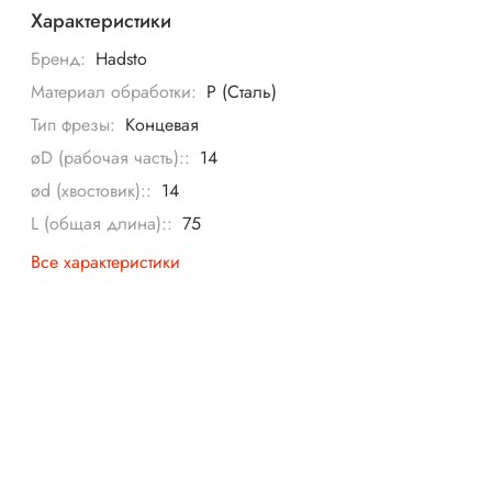
Характеристики
Бренд:
Hadsto
Материал обработки:
P (Сталь)
Тип фрезы:
Концевая
øD (рабочая часть)::
14
ød (хвостовик)::
14
L (общая длина)::
75
Все характеристики