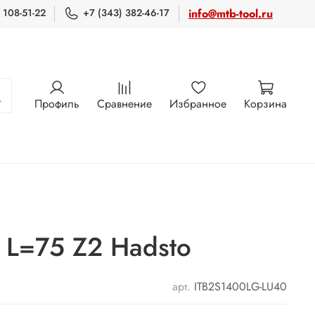
 108-51-22
+7 (343) 382-46-17
info@mtb-tool.ru
Профиль
Сравнение
Избранное
Корзина
 L=75 Z2 Hadsto
арт.
ITB2S1400LG-LU40