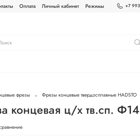
нтакты
Оплата
Личный кабинет
Режимы
+7 993
нцевые фрезы
Фрезы концевые твердосплавные HADSTO
 концевая ц/х тв.сп. Ф14
 сравнение