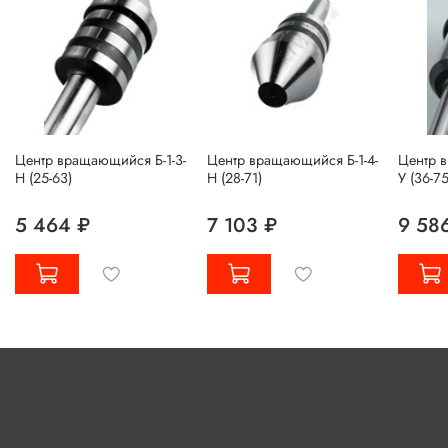
Центр вращающийся Б-1-3-
Центр вращающийся Б-1-4-
Центр в
Н (25-63)
Н (28-71)
У (36-75
5 464 ₽
7 103 ₽
9 58