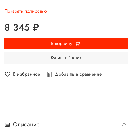
Расширенный диапазон применения для деталей
Показать полностью
различной сложности.
8 345 ₽
В корзину
Купить в 1 клик
В избранное
Добавить в сравнение
Описание