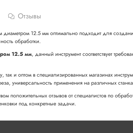
Угол зенковки: 90°
Отзывы
Материал: быстрорежущая сталь Р6М5
 диаметром 12.5 мм оптимально подходит для создания
ность обработки.
Тип хвостовика: цилиндрический (ц/х)
тром 12.5 мм
, данный инструмент соответствует требов
Длина рабочей части: 25-35 мм
, так и оптом в специализированных магазинах инстру
реза, универсальность применения на различных станка
Общая длина: 100-130 мм
вом положительных отзывов от специалистов по обрабо
Зенковка применяется на токарных, сверлильных, фрезер
енковки под конкретные задачи.
станках для обработки металлических деталей с целью
увеличения точности и улучшения качества отверстий, снят
заусенцев и подготовки фасок для последующей сборки.