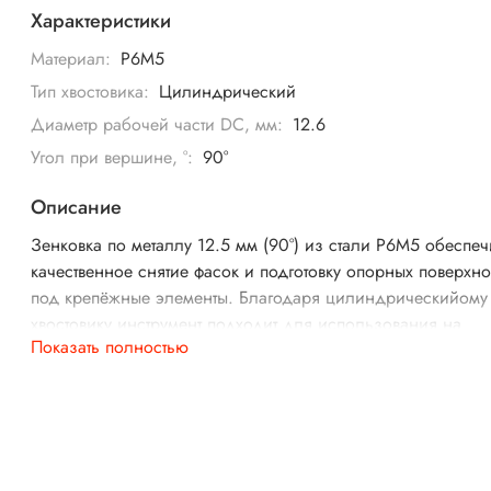
Характеристики
Материал:
Р6М5
Тип хвостовика:
Цилиндрический
Диаметр рабочей части DC, мм:
12.6
Угол при вершине, °:
90°
Описание
Зенковка по металлу 12.5 мм (90°) из стали Р6М5 обеспеч
качественное снятие фасок и подготовку опорных поверхно
под крепёжные элементы. Благодаря цилиндрическийому
хвостовику инструмент подходит для использования на
Показать полностью
токарных, сверлильных и фрезерных станках.
Характеристики:
Диаметр рабочей части: 12.5 мм