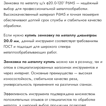
Зенковка по металлу ц/х ф20.0-120° Р6М5 — надёжный
выбор для профессиональной металлообработки.
Общая длина: 100-130 мм
Высококачественный материал Р6М5 и точная геометрия
Зенковка применяется на токарных, сверлильных,
обеспечивают долгий срок службы и стабильное качество
фрезерных станках для обработки металлических деталей
обработки.
с целью увеличения точности и улучшения качества
Если нужно
купить зенковку по металлу диаметром
отверстий, снятия заусенцев и подготовки фасок для
20.0 мм
, данный инструмент соответствует требованиям
последующей сборки.
ГОСТ и подходит для широкого спектра
металлообрабатывающих работ.
Зенковка по металлу купить
можно как в розницу, так и
оптом в специализированных магазинах инструментов и
через интернет. Основные преимущества — высокая
износостойкость, стабильное качество реза,
универсальность применения на различных станках.
Эффективность инструмента подтверждена множеством
положительных отзывов от специалистов по обработке
металла, а широкий выбор продукции позволяет