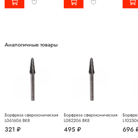
Аналогичные товары
Борфреза сфероконическая
Борфреза сфероконическая
Борфре
L061606 ВК8
L082206 ВК8
L10250
321 ₽
495 ₽
696 