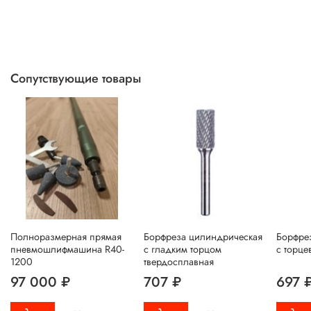
Сопутствующие товары
Полноразмерная прямая
Борфреза цилиндрическая
Борфре
пневмошлифмашина R40-
с гладким торцом
с торце
1200
твердосплавная
97 000 ₽
707 ₽
697 