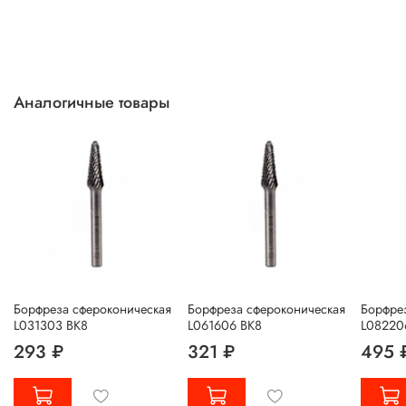
Аналогичные товары
Борфреза сфероконическая
Борфреза сфероконическая
Борфре
L031303 ВК8
L061606 ВК8
L08220
293 ₽
321 ₽
495 