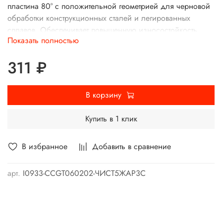
пластина 80° с положительной геометрией для черновой
обработки конструкционных сталей и легированных
сплавов. Обеспечивает повышенную износостойкость
Показать полностью
благодаря сплаву TC9366, эффективный контроль стружки
и стабильную режущую кромку. Цена 311 ₽ в MTB-TOOL, в
311 ₽
наличии.
В корзину
Купить в 1 клик
В избранное
Добавить в сравнение
арт.
I0933-CCGT060202-ЧИСТ5ЖАР3С