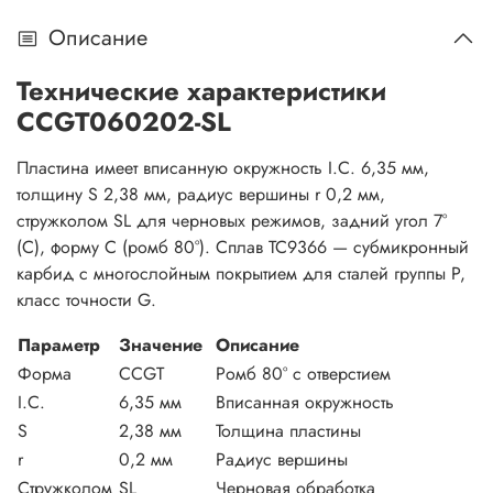
Описание
Технические характеристики
CCGT060202-SL
Пластина имеет вписанную окружность I.C. 6,35 мм,
толщину S 2,38 мм, радиус вершины r 0,2 мм,
стружколом SL для черновых режимов, задний угол 7°
(C), форму C (ромб 80°). Сплав TC9366 — субмикронный
карбид с многослойным покрытием для сталей группы P,
класс точности G.
Параметр
Значение
Описание
Форма
CCGT
Ромб 80° с отверстием
I.C.
6,35 мм
Вписанная окружность
S
2,38 мм
Толщина пластины
r
0,2 мм
Радиус вершины
Стружколом
SL
Черновая обработка