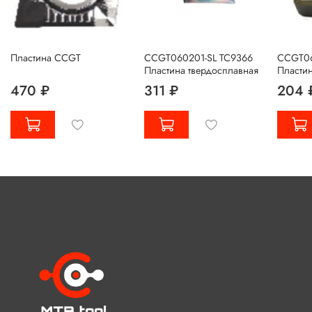
Пластина CCGT
CCGT060201-SL TC9366
CCGT06
Пластина твердосплавная
Пластин
470 ₽
311 ₽
204 