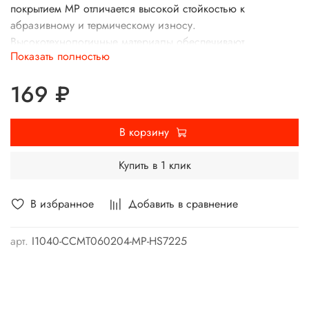
покрытием MP отличается высокой стойкостью к
абразивному и термическому износу.
Высокотехнологичные материалы обеспечивают
Показать полностью
стабильность режущей кромки и позволяют проводить
операции с получистой обработкой на сложных сплавах и
169 ₽
нержавейках.
Покрытие MP защищает от коррозии и образования
В корзину
наростов.
Купить в 1 клик
В избранное
Добавить в сравнение
арт.
I1040-CCMT060204-MP-HS7225