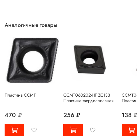
Аналогичные товары
Пластина CCMT
CCMT060202-HF ZC133
CCMT06
Пластина твердосплавная
Пластин
470 ₽
256 ₽
138 