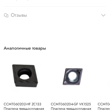
Отзывы
Аналогичные товары
CCMT060202-HF ZC133
CCMT060204-GF VK1525
CCMT0
Пластина твердосплавная
Пластина твердосплавная
Пластин