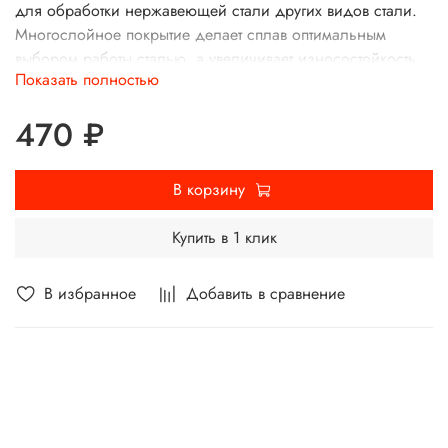
для обработки нержавеющей стали других видов стали.
Многослойное покрытие делает сплав оптимальным
выбором работы сталью, а увеличивает износостойкость
Показать полностью
ударную вязкость, что подходит общей Стружколомы HM,
HF, TM TT обеспечивают эффективное резание при работе
470 ₽
внутренними отверстиями.
В корзину
Купить в 1 клик
В избранное
Добавить в сравнение