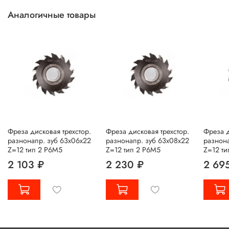
Аналогичные товары
Фреза дисковая трехстор.
Фреза дисковая трехстор.
Фреза д
разнонапр. зуб 63х06х22
разнонапр. зуб 63х08х22
разнона
Z=12 тип 2 Р6М5
Z=12 тип 2 Р6М5
Z=12 ти
2 103 ₽
2 230 ₽
2 69