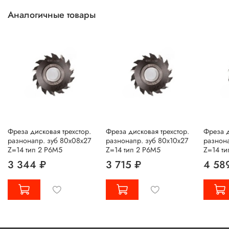
Аналогичные товары
Фреза дисковая трехстор.
Фреза дисковая трехстор.
Фреза д
разнонапр. зуб 80х08х27
разнонапр. зуб 80х10х27
разнона
Z=14 тип 2 Р6М5
Z=14 тип 2 Р6М5
Z=14 ти
3 344 ₽
3 715 ₽
4 58