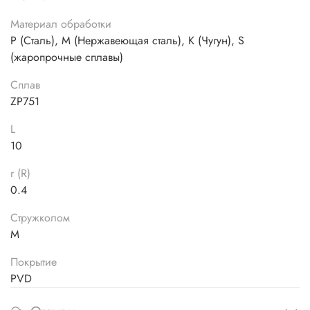
Материал обработки
P (Сталь), M (Нержавеющая сталь), K (Чугун), S
(жаропрочные сплавы)
Сплав
ZP751
L
10
r (R)
0.4
Стружколом
M
Покрытие
PVD