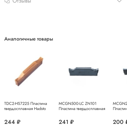
Отзывы
Аналогичные товары
TDC2-HS7225 Пластина
MCGN500-LC ZN101
MCGN20
твердосплавная Hadsto
Пластина твердосплавная
Пластин
244 ₽
241 ₽
200 