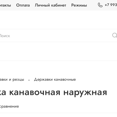
нтакты
Оплата
Личный кабинет
Режимы
+7 993
вки и резцы
Державки канавочные
а канавочная наружная
 сравнение