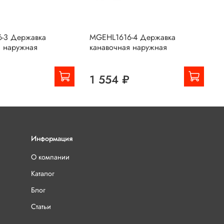
-3 Державка
MGEHL1616-4 Державка
M
я наружная
канавочная наружная
Д
н
₽
1 554 ₽
Информация
О компании
Каталог
Блог
Статьи