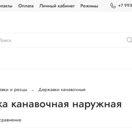
нтакты
Оплата
Личный кабинет
Режимы
+7 993
вки и резцы
Державки канавочные
а канавочная наружная
 сравнение