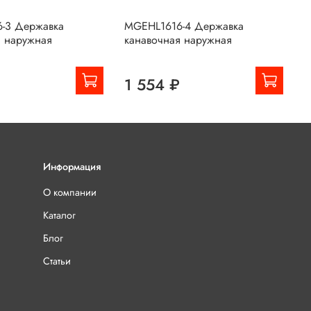
-3 Державка
MGEHL1616-4 Державка
M
я наружная
канавочная наружная
Д
н
₽
1 554 ₽
Информация
О компании
Каталог
Блог
Статьи