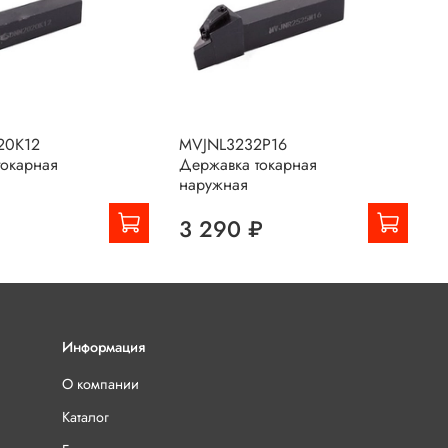
20K12
MVJNL3232P16
M
токарная
Державка токарная
Д
наружная
н
₽
3 290 ₽
Информация
О компании
Каталог