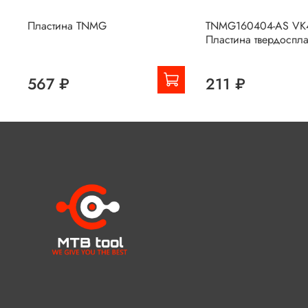
Пластина TNMG
TNMG160404-AS VK
Пластина твердоспл
567 ₽
211 ₽