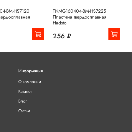
04-BM-HS7120
TNMG160404-BM-HS7225
T
вердосплавная
Пластина твердосплавная
П
Hadsto
256 ₽
Информация
О компании
Каталог
Блог
Статьи