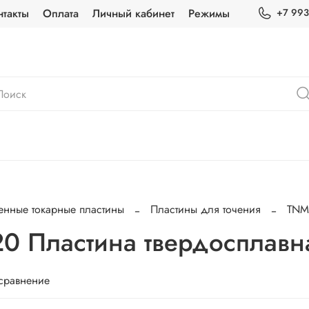
нтакты
Оплата
Личный кабинет
Режимы
+7 993
енные токарные пластины
Пластины для точения
TN
 Пластина твердосплавна
 сравнение