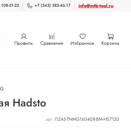
 108-51-22
+7 (343) 382-46-17
info@mtb-tool.ru
Профиль
Сравнение
Избранное
Корзина
MG
я Hadsto
арт.
I1245-TNMG160408-BM-HS7120