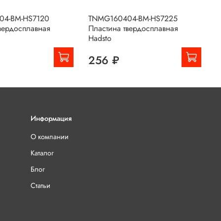
04-BM-HS7120
TNMG160404-BM-HS7225
T
вердосплавная
Пластина твердосплавная
П
Hadsto
256 ₽
Информация
О компании
Каталог
Блог
Статьи