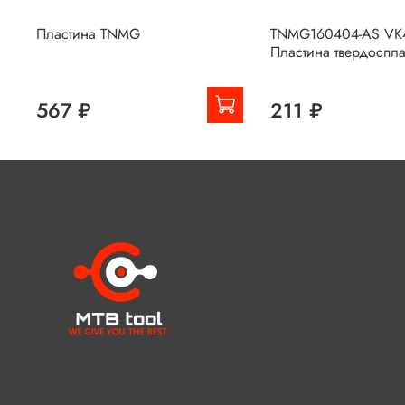
Пластина TNMG
TNMG160404-AS VK
Пластина твердоспл
567 ₽
211 ₽