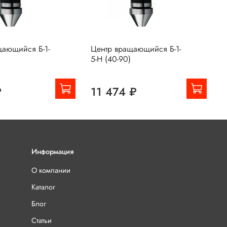
щающийся Б-1-
Центр вращающийся Б-1-
Ц
5-Н (40-90)
5
₽
11 474 ₽
Информация
О компании
Каталог
Блог
Статьи