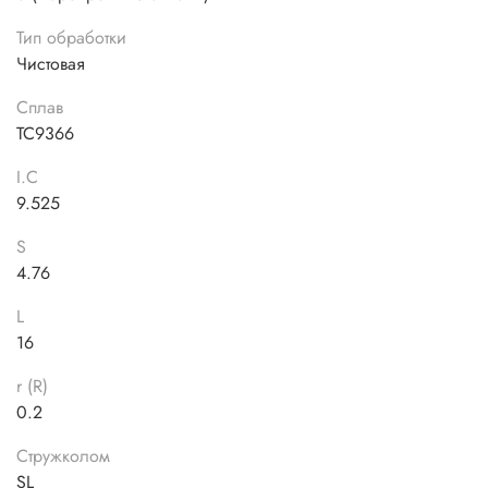
Тип обработки
Чистовая
Сплав
TC9366
I.C
9.525
S
4.76
L
16
r (R)
0.2
Стружколом
SL