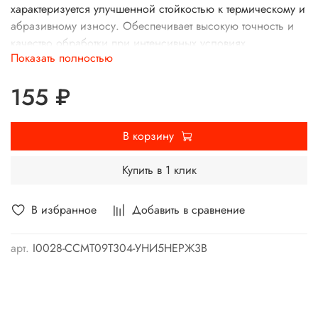
характеризуется улучшенной стойкостью к термическому и
абразивному износу. Обеспечивает высокую точность и
качество обработки при интенсивных условиях
Показать полностью
эксплуатации, позволяя увеличить время безотказной
работы и снизить расходы на инструмент.
155 ₽
В корзину
Купить в 1 клик
В избранное
Добавить в сравнение
арт.
I0028-CCMT09T304-УНИ5НЕРЖ3В