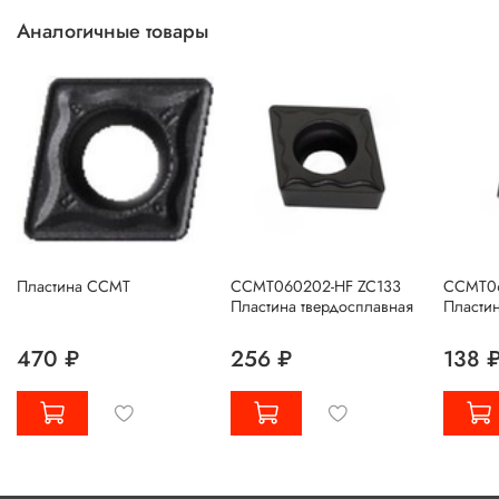
Аналогичные товары
Пластина CCMT
CCMT060202-HF ZC133
CCMT06
Пластина твердосплавная
Пластин
470 ₽
256 ₽
138 