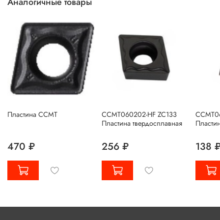
Аналогичные товары
Пластина CCMT
CCMT060202-HF ZC133
CCMT06
Пластина твердосплавная
Пластин
470 ₽
256 ₽
138 