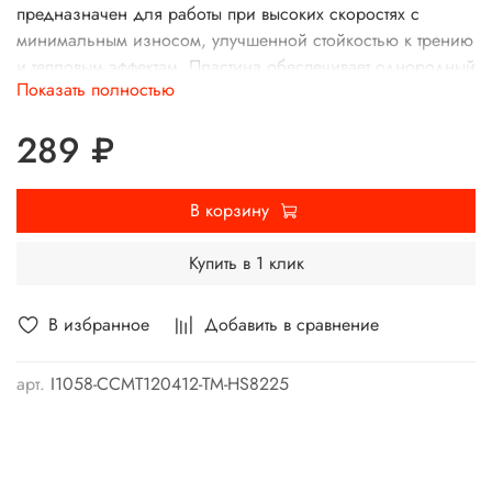
предназначен для работы при высоких скоростях с
минимальным износом, улучшенной стойкостью к трению
и тепловым эффектам. Пластина обеспечивает однородный
Показать полностью
и стабильный рез, что позволяет использовать ее в
условиях интенсивного производства и поддерживать
289 ₽
высокое качество поверхности.
В корзину
Купить в 1 клик
В избранное
Добавить в сравнение
арт.
I1058-CCMT120412-TM-HS8225