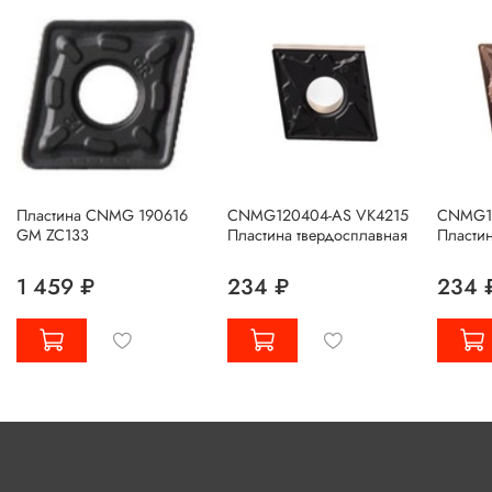
Пластина CNMG 190616
CNMG120404-AS VK4215
CNMG12
GM ZC133
Пластина твердосплавная
Пластин
1 459 ₽
234 ₽
234 