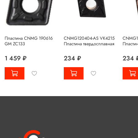
Пластина CNMG 190616
CNMG120404-AS VK4215
CNMG12
GM ZC133
Пластина твердосплавная
Пластин
1 459 ₽
234 ₽
234 