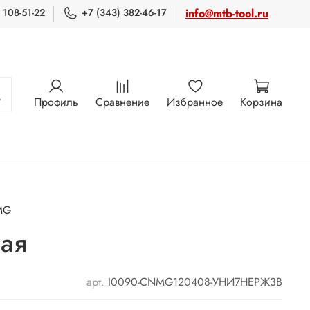
 108-51-22
+7 (343) 382-46-17
info@mtb-tool.ru
Профиль
Сравнение
Избранное
Корзина
MG
ая
арт.
I0090-CNMG120408-УНИ7НЕРЖ3В