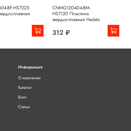
04-BF-HS7225
CNMG120404-BM-
C
вердосплавная
HS7120 Пластина
H
твердосплавная Hadsto
т
312 ₽
Информация
О компании
Каталог
Блог
Статьи