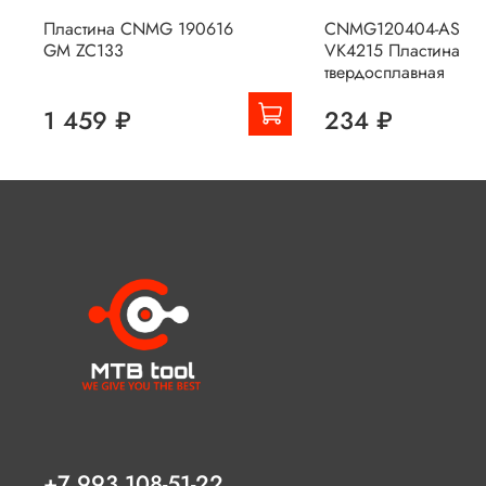
Пластина CNMG 190616
CNMG120404-AS
GM ZC133
VK4215 Пластина
твердосплавная
1 459 ₽
234 ₽
+7 993 108-51-22