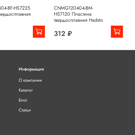
04-BF-HS7225
CNMG120404-BM-
C
вердосплавная
HS7120 Пластина
H
твердосплавная Hadsto
т
312 ₽
Информация
О компании
Каталог
Блог
Статьи