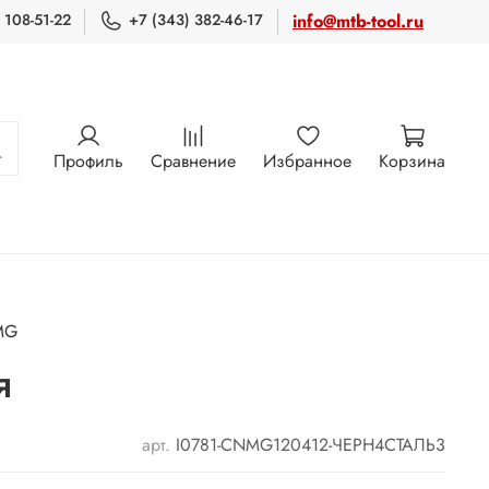
 108-51-22
+7 (343) 382-46-17
info@mtb-tool.ru
Профиль
Сравнение
Избранное
Корзина
MG
я
арт.
I0781-CNMG120412-ЧЕРН4СТАЛЬ3