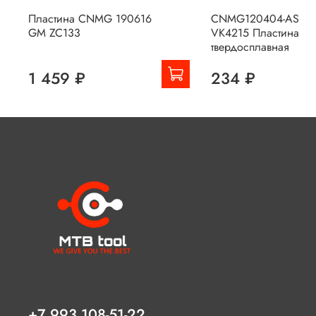
Пластина CNMG 190616
CNMG120404-AS
GM ZC133
VK4215 Пластина
твердосплавная
1 459 ₽
234 ₽
+7 993 108-51-22