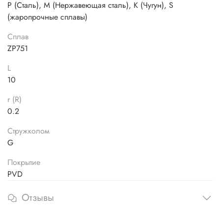
P (Сталь), M (Нержавеющая сталь), K (Чугун), S
(жаропрочные сплавы)
Сплав
ZP751
L
10
r (R)
0.2
Стружколом
G
Покрытие
PVD
Отзывы