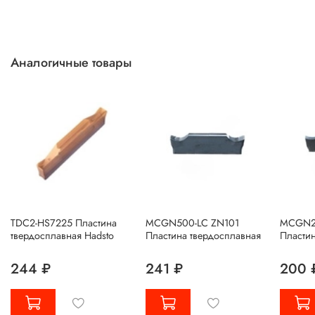
Аналогичные товары
TDC2-HS7225 Пластина
MCGN500-LC ZN101
MCGN20
твердосплавная Hadsto
Пластина твердосплавная
Пластин
244 ₽
241 ₽
200 