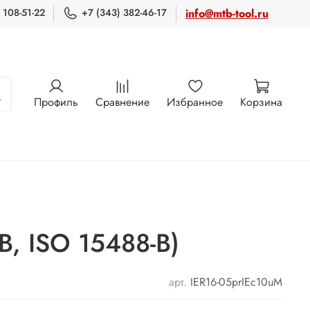
 108-51-22
+7 (343) 382-46-17
info@mtb-tool.ru
Профиль
Сравнение
Избранное
Корзина
, ISO 15488-B)
арт.
IER16-05prIEc10uM