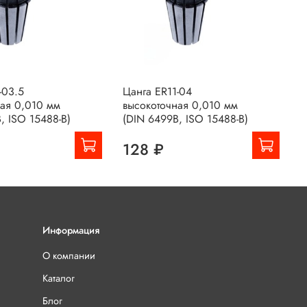
-03.5
Цанга ER11-04
Ц
ная 0,010 мм
высокоточная 0,010 мм
в
, ISO 15488-B)
(DIN 6499B, ISO 15488-B)
(
128 ₽
Информация
О компании
Каталог
Блог