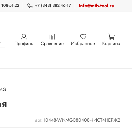
 108-51-22
+7 (343) 382-46-17
info@mtb-tool.ru
Профиль
Сравнение
Избранное
Корзина
MG
ая
арт.
I0448-WNMG080408-ЧИСТ4НЕРЖ2