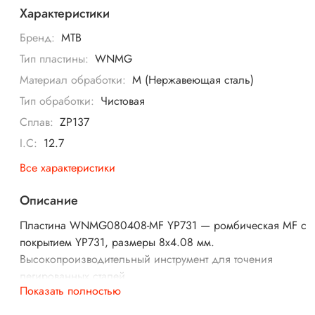
Характеристики
Бренд:
MTB
Тип пластины:
WNMG
Материал обработки:
M (Нержавеющая сталь)
Тип обработки:
Чистовая
Сплав:
ZP137
I.C:
12.7
Все характеристики
Описание
Пластина WNMG080408-MF YP731 — ромбическая MF с
покрытием YP731, размеры 8х4.08 мм.
Высокопроизводительный инструмент для точения
легированных сталей.
Показать полностью