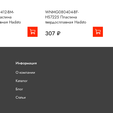
12-BM-
WNMG080404-BF-
W
астина
HS7225 Пластина
H
вная Hadsto
твердосплавная Hadsto
т
307 ₽
Информация
О компании
Каталог
Блог
Статьи