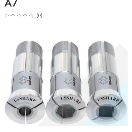
A7
(0)