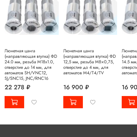
Люнетная цанга
Люнетная цанга
Люнетна
(направляющая втулка) ΦD
(направляющая втулка) ΦD
(напра
24.0 мм, резьба M18x1.0,
12,5 мм, резьба M8×0,75,
14.5 мм
отверстие до 14 мм, для
отверстие до 4 мм, для
отверст
автоматов SH/VNC12,
автоматов M4/T4/TV
автомат
SJ/SNC15, JNC/RNC16
22 278 ₽
16 900 ₽
16 9