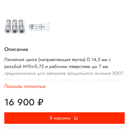
Описание
Люнетная цанга (направляющая втулка) D 14,5 мм с
резьбой M10×0,75 и рабочим отверстием до 7 мм
предназначена для автоматов продольного точения XD07.
Обеспечивает точную поддержку прутка в зоне резания,
Показать полностью
снижает вибрации и помогает удерживать стабильные
размеры и качество поверхности при обработке
16 900 ₽
длинномерных деталей малого диаметра.
В корзину