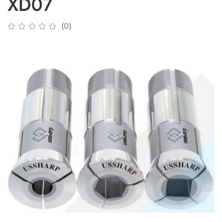
XD07
(0)