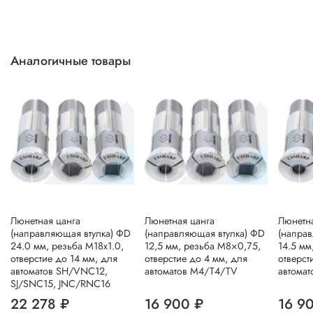
Аналогичные товары
Люнетная цанга
Люнетная цанга
Люнетна
(направляющая втулка) ΦD
(направляющая втулка) ΦD
(напра
24.0 мм, резьба M18x1.0,
12,5 мм, резьба M8×0,75,
14.5 мм
отверстие до 14 мм, для
отверстие до 4 мм, для
отверст
автоматов SH/VNC12,
автоматов M4/T4/TV
автомат
SJ/SNC15, JNC/RNC16
22 278 ₽
16 900 ₽
16 9