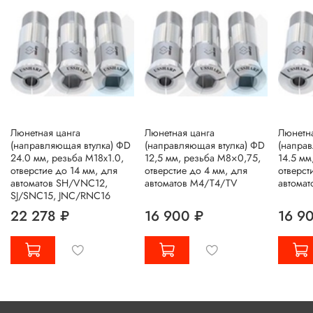
Люнетная цанга
Люнетная цанга
Люнетна
(направляющая втулка) ΦD
(направляющая втулка) ΦD
(напра
24.0 мм, резьба M18x1.0,
12,5 мм, резьба M8×0,75,
14.5 мм
отверстие до 14 мм, для
отверстие до 4 мм, для
отверст
автоматов SH/VNC12,
автоматов M4/T4/TV
автомат
SJ/SNC15, JNC/RNC16
22 278 ₽
16 900 ₽
16 9