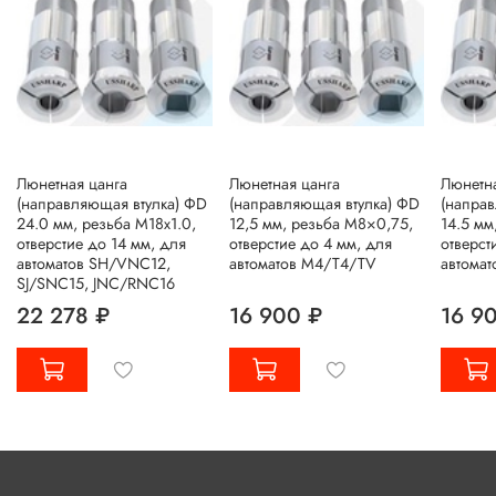
Люнетная цанга
Люнетная цанга
Люнетна
(направляющая втулка) ΦD
(направляющая втулка) ΦD
(напра
24.0 мм, резьба M18x1.0,
12,5 мм, резьба M8×0,75,
14.5 мм
отверстие до 14 мм, для
отверстие до 4 мм, для
отверст
автоматов SH/VNC12,
автоматов M4/T4/TV
автомат
SJ/SNC15, JNC/RNC16
22 278 ₽
16 900 ₽
16 9