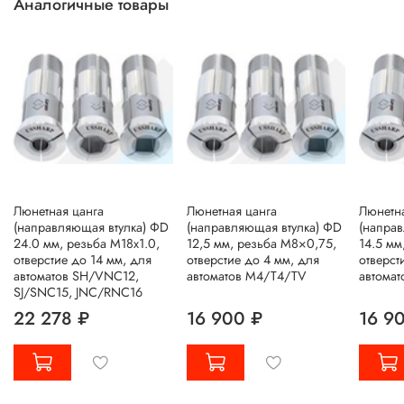
Аналогичные товары
Люнетная цанга
Люнетная цанга
Люнетна
(направляющая втулка) ΦD
(направляющая втулка) ΦD
(напра
24.0 мм, резьба M18x1.0,
12,5 мм, резьба M8×0,75,
14.5 мм
отверстие до 14 мм, для
отверстие до 4 мм, для
отверст
автоматов SH/VNC12,
автоматов M4/T4/TV
автомат
SJ/SNC15, JNC/RNC16
22 278 ₽
16 900 ₽
16 9