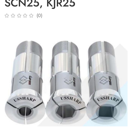
SCN25, KJR25
(0)