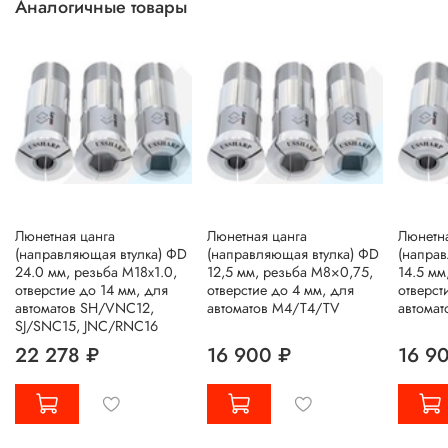
Аналогичные товары
Люнетная цанга
Люнетная цанга
Люнетна
(направляющая втулка) ΦD
(направляющая втулка) ΦD
(напра
24.0 мм, резьба M18x1.0,
12,5 мм, резьба M8×0,75,
14.5 мм
отверстие до 14 мм, для
отверстие до 4 мм, для
отверст
автоматов SH/VNC12,
автоматов M4/T4/TV
автомат
SJ/SNC15, JNC/RNC16
22 278 ₽
16 900 ₽
16 9