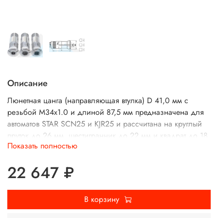
Описание
Люнетная цанга (направляющая втулка) D 41,0 мм с
резьбой M34x1.0 и длиной 87,5 мм предназначена для
автоматов STAR SCN25 и KJR25 и рассчитана на круглый
пруток до 26 мм, шестигранник до 22 мм и квадрат до 18
Показать полностью
мм.
Используется для стабилизации и направляющего
22 647 ₽
ведения прутка на продольно‑токарных автоматах, что
уменьшает биение и улучшает качество обработки
длинных деталей.
В корзину