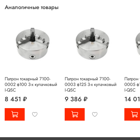
Аналогичные товары
Патрон токарный 7100-
Патрон токарный 7100-
Патрон 
0002 ф100 3-х кулачковый
0003 ф125 3-х кулачковый
0005 ф1
I-QSC
I-QSC
I-QSC
8 451 ₽
9 386 ₽
14 0