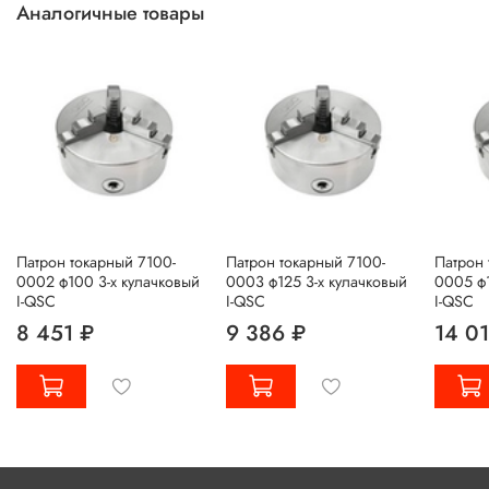
Аналогичные товары
Патрон токарный 7100-
Патрон токарный 7100-
Патрон 
0002 ф100 3-х кулачковый
0003 ф125 3-х кулачковый
0005 ф1
I-QSC
I-QSC
I-QSC
8 451 ₽
9 386 ₽
14 0