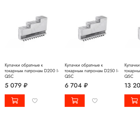
Кулачки обратные к
Кулачки обратные к
Кулачки
токарным патронам D200 I-
токарным патронам D250 I-
токарны
QSC
QSC
QSC
5 079 ₽
6 704 ₽
13 2